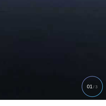
01
/
3